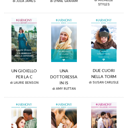
di MICHELLE
di JULIA JAMES
di LYNNE GRAHAM
STYLES
DUE CUORI
UN GIOIELLO
UNA
NELLA TORM
PER LA C
DOTTORESSA
IN IS
di SUSAN CARLISLE
di LAURIE BENSON
di AMY RUTTAN