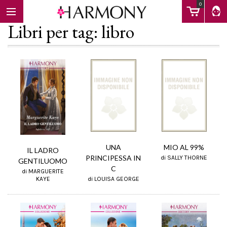
0
Libri per tag: libro
EBOOK
LIBRI
Calendario
UNA
MIO AL 99%
IL LADRO
PRINCIPESSA IN
di SALLY THORNE
GENTILUOMO
C
di MARGUERITE
FAQ
di LOUISA GEORGE
KAYE