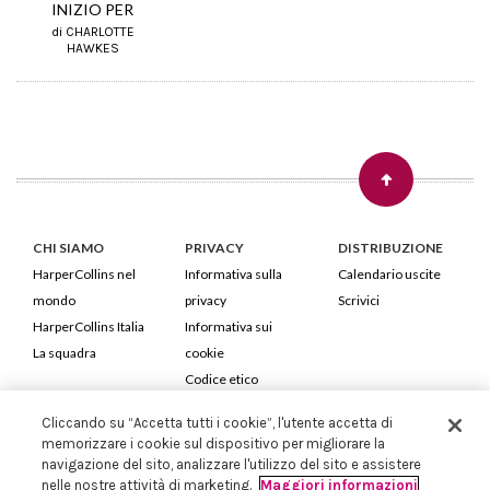
INIZIO PER
di CHARLOTTE
HAWKES
CHI SIAMO
PRIVACY
DISTRIBUZIONE
HarperCollins nel
Informativa sulla
Calendario uscite
mondo
privacy
Scrivici
HarperCollins Italia
Informativa sui
La squadra
cookie
Codice etico
Cliccando su “Accetta tutti i cookie”, l'utente accetta di
HarperCollins Italia S.p.A. Viale Monte Nero, 84 - 20135 Milano
memorizzare i cookie sul dispositivo per migliorare la
Cod. Fiscale e P.IVA 05946780151 - Capitale Sociale 258.250 €
navigazione del sito, analizzare l'utilizzo del sito e assistere
Iscritta in Milano al Registro delle imprese nr.198004 e REA nr.1051898
nelle nostre attività di marketing.
Maggiori informazioni