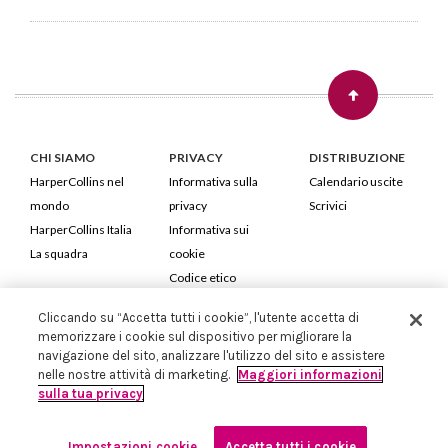
CHI SIAMO
PRIVACY
DISTRIBUZIONE
HarperCollins nel
Informativa sulla
Calendario uscite
mondo
privacy
Scrivici
HarperCollins Italia
Informativa sui
La squadra
cookie
Codice etico
Cliccando su “Accetta tutti i cookie”, l'utente accetta di
HarperCollins Italia S.p.A. Viale Monte Nero, 84 - 20135 Milano
memorizzare i cookie sul dispositivo per migliorare la
Cod. Fiscale e P.IVA 05946780151 - Capitale Sociale 258.250 €
navigazione del sito, analizzare l'utilizzo del sito e assistere
Iscritta in Milano al Registro delle imprese nr.198004 e REA nr.1051898
nelle nostre attività di marketing.
Maggiori informazioni
sulla tua privacy
Impostazioni cookie
Accetta tutti i cookie