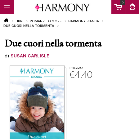
0
LIBRI
ROMANZI D'AMORE
HARMONY BIANCA
DUE CUORI NELLA TORMENTA
Due cuori nella tormenta
EBOOK
di
SUSAN CARLISLE
LIBRI
PREZZO
€4.40
Calendario
FAQ