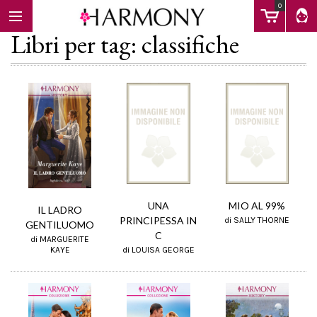
0
Libri per tag: classifiche
EBOOK
LIBRI
Calendario
UNA
MIO AL 99%
IL LADRO
PRINCIPESSA IN
di SALLY THORNE
GENTILUOMO
C
di MARGUERITE
FAQ
di LOUISA GEORGE
KAYE