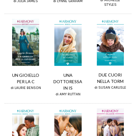
di MICHELLE
di JULIA JAMES
di LYNNE GRAHAM
STYLES
DUE CUORI
UN GIOIELLO
UNA
NELLA TORM
PER LA C
DOTTORESSA
IN IS
di SUSAN CARLISLE
di LAURIE BENSON
di AMY RUTTAN