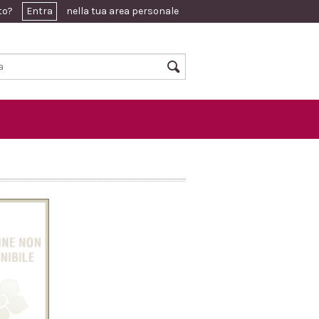
ato?
Entra
nella tua area personale