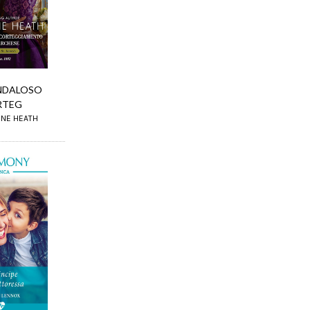
NDALOSO
RTEG
INE HEATH