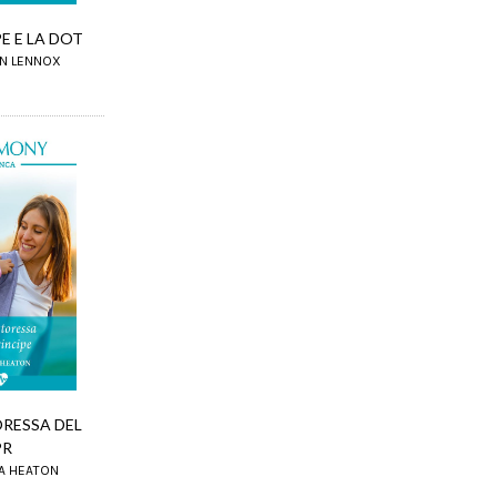
PE E LA DOT
ON LENNOX
RESSA DEL
PR
SA HEATON