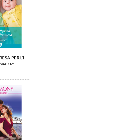
ESA PER L'I
 MACKAY