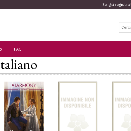
Sei già registr
o
FAQ
italiano