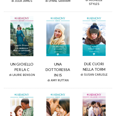
di MICHELLE
di JULIA JAMES
di LYNNE GRAHAM
STYLES
DUE CUORI
UN GIOIELLO
UNA
NELLA TORM
PER LA C
DOTTORESSA
IN IS
di SUSAN CARLISLE
di LAURIE BENSON
di AMY RUTTAN