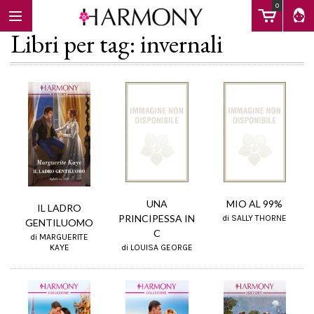
0
Libri per tag: invernali
EBOOK
LIBRI
Calendario
UNA
MIO AL 99%
IL LADRO
PRINCIPESSA IN
di SALLY THORNE
GENTILUOMO
C
di MARGUERITE
FAQ
di LOUISA GEORGE
KAYE