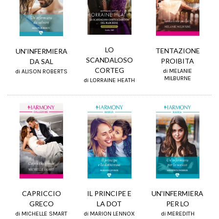
LO
TENTAZIONE
UN'INFERMIERA
SCANDALOSO
PROIBITA
DA SAL
CORTEG
di MELANIE
di ALISON ROBERTS
MILBURNE
di LORRAINE HEATH
IL PRINCIPE E
CAPRICCIO
UN'INFERMIERA
LA DOT
GRECO
PER LO
di MARION LENNOX
di MICHELLE SMART
di MEREDITH