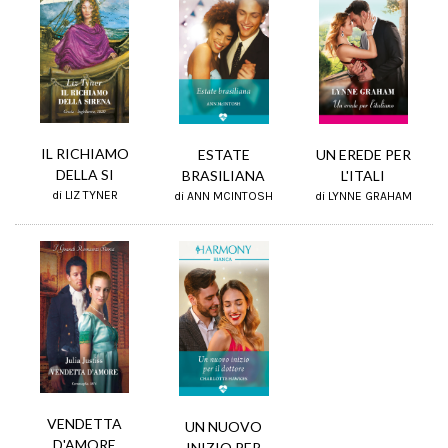
IL RICHIAMO
ESTATE
UN EREDE PER
DELLA SI
BRASILIANA
L'ITALI
di LIZ TYNER
di ANN MCINTOSH
di LYNNE GRAHAM
VENDETTA
UN NUOVO
D'AMORE
INIZIO PER