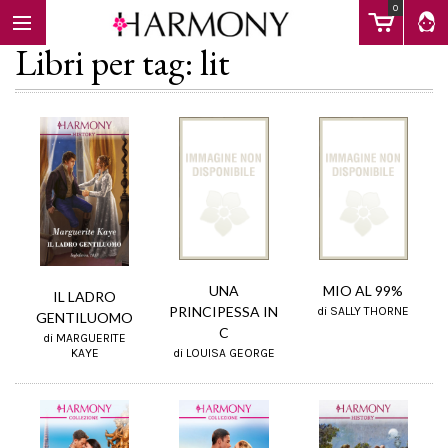
0
Libri per tag: lit
EBOOK
LIBRI
Calendario
UNA
MIO AL 99%
IL LADRO
PRINCIPESSA IN
di SALLY THORNE
GENTILUOMO
C
di MARGUERITE
FAQ
di LOUISA GEORGE
KAYE