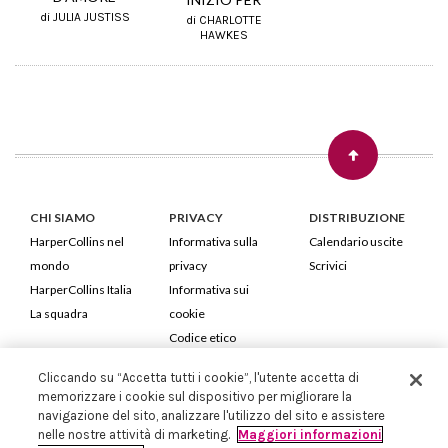
di JULIA JUSTISS
di CHARLOTTE
HAWKES
CHI SIAMO
PRIVACY
DISTRIBUZIONE
HarperCollins nel
Informativa sulla
Calendario uscite
mondo
privacy
Scrivici
HarperCollins Italia
Informativa sui
La squadra
cookie
Codice etico
Cliccando su “Accetta tutti i cookie”, l'utente accetta di
HarperCollins Italia S.p.A. Viale Monte Nero, 84 - 20135 Milano
memorizzare i cookie sul dispositivo per migliorare la
Cod. Fiscale e P.IVA 05946780151 - Capitale Sociale 258.250 €
navigazione del sito, analizzare l'utilizzo del sito e assistere
Iscritta in Milano al Registro delle imprese nr.198004 e REA nr.1051898
nelle nostre attività di marketing.
Maggiori informazioni