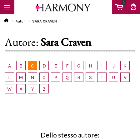
0
Autori
SARA CRAVEN
Autore:
Sara Craven
EBOOK
LIBRI
A
B
C
D
E
F
G
H
I
J
K
L
M
N
O
P
Q
R
S
T
U
V
Calendario
W
X
Y
Z
FAQ
Dello stesso autore: