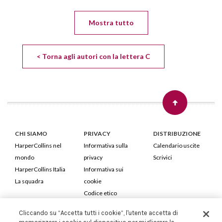
Mostra tutto
< Torna agli autori con la lettera C
CHI SIAMO
PRIVACY
DISTRIBUZIONE
HarperCollins nel
Informativa sulla
Calendario uscite
mondo
privacy
Scrivici
HarperCollins Italia
Informativa sui
La squadra
cookie
Codice etico
Cliccando su “Accetta tutti i cookie”, l'utente accetta di
HarperCollins Italia S.p.A. Viale Monte Nero, 84 - 20135 Milano