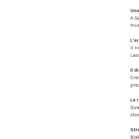
Una
A G
Pri
L'e
Il 
Las
Il 
Cre
pre
Le 
Qua
sto
Str
Bla