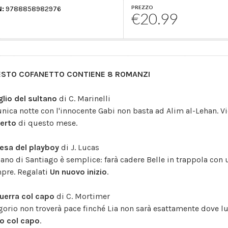
PREZZO
N:
9788858982976
€20.99
ESTO COFANETTO CONTIENE 8 ROMANZI
iglio del sultano
di C. Marinelli
unica notte con l'innocente Gabi non basta ad Alim al-Lehan. V
erto
di questo mese.
resa del playboy
di J. Lucas
piano di Santiago è semplice: farà cadere Belle in trappola con 
pre. Regalati
Un nuovo inizio
.
guerra col capo
di C. Mortimer
gorio non troverà pace finché Lia non sarà esattamente dove lui
to col capo
.