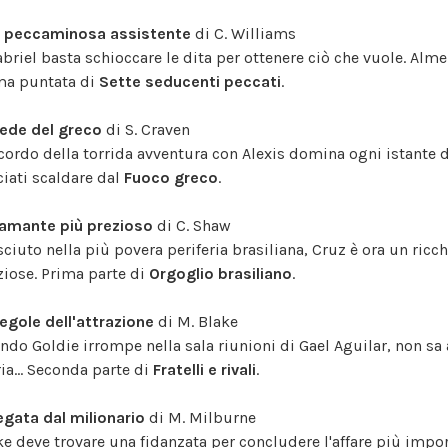
 peccaminosa assistente
di C. Williams
abriel basta schioccare le dita per ottenere ciò che vuole. Alme
ma puntata di
Sette seducenti peccati
.
rede del greco
di S. Craven
ricordo della torrida avventura con Alexis domina ogni istante d
ciati scaldare dal
Fuoco greco
.
diamante più prezioso
di C. Shaw
sciuto nella più povera periferia brasiliana, Cruz è ora un ri
ziose. Prima parte di
Orgoglio brasiliano
.
regole dell'attrazione
di M. Blake
ndo Goldie irrompe nella sala riunioni di Gael Aguilar, non sa
ria... Seconda parte di
Fratelli e rivali
.
egata dal milionario
di M. Milburne
ke deve trovare una fidanzata per concludere l'affare più impor