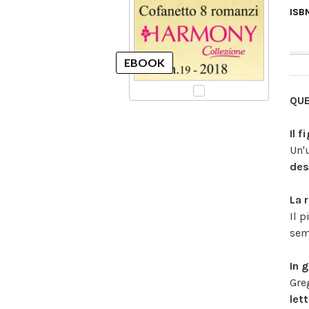
ISB
QU
Il f
Un'
des
La 
Il 
sem
In 
Gre
let