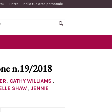
ato?
Entra
nella tua area personale
one n.19/2018
ER
,
CATHY WILLIAMS
,
ELLE SHAW
,
JENNIE