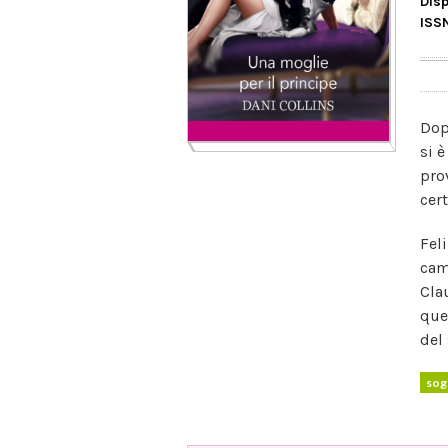
Disp
ISS
Dop
si 
pro
cer
Fel
cam
Cla
que
del
so