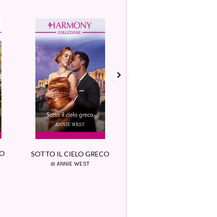
Next
NO
SOTTO IL CIELO GRECO
UN PIACEVOLE
INGANNO
di ANNIE WEST
di PIPPA ROSCOE