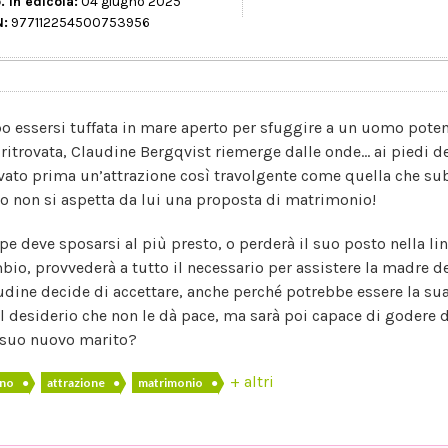
. in edicola:
04 giugno 2025
N:
977112254500753956
o essersi tuffata in mare aperto per sfuggire a un uomo potent
è ritrovata, Claudine Bergqvist riemerge dalle onde… ai piedi d
vato prima un’attrazione così travolgente come quella che subi
to non si aspetta da lui una proposta di matrimonio!
ipe deve sposarsi al più presto, o perderà il suo posto nella lin
bio, provvederà a tutto il necessario per assistere la madre d
udine decide di accettare, anche perché potrebbe essere la su
l desiderio che non le dà pace, ma sarà poi capace di godere 
 suo nuovo marito?
+ altri
gno
●
attrazione
●
matrimonio
●