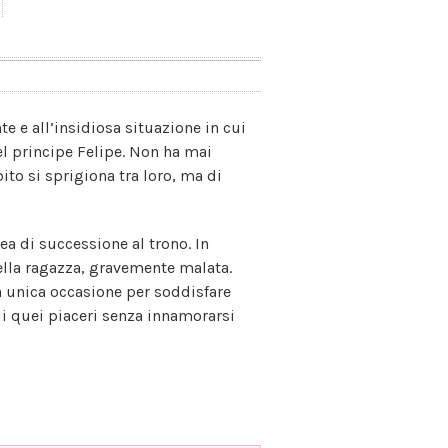
e e all’insidiosa situazione in cui
el principe Felipe. Non ha mai
to si sprigiona tra loro, ma di
ea di successione al trono. In
ella ragazza, gravemente malata.
a unica occasione per soddisfare
di quei piaceri senza innamorarsi