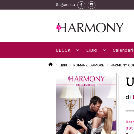
Seguici su
EBOOK
LIBRI
Calendari
LIBRI
ROMANZI D'AMORE
HARMONY COL
U
di
Har
395