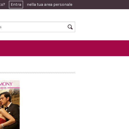
ato?
Entra
nella tua area personale