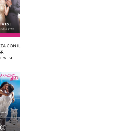
ZA CON IL
GR
IE WEST