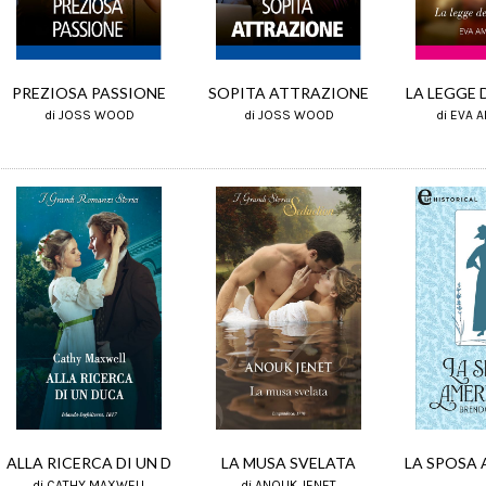
PREZIOSA PASSIONE
SOPITA ATTRAZIONE
LA LEGGE 
di JOSS WOOD
di JOSS WOOD
di EVA 
ALLA RICERCA DI UN D
LA MUSA SVELATA
LA SPOSA
di CATHY MAXWELL
di ANOUK JENET