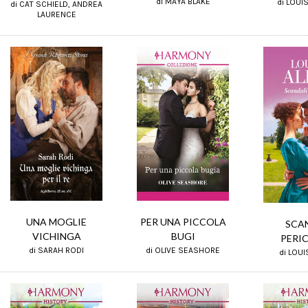
di MAYA BLAKE
di LOUI
di CAT SCHIELD, ANDREA
LAURENCE
UNA MOGLIE
PER UNA PICCOLA
SCA
VICHINGA
BUGI
PERI
di SARAH RODI
di OLIVE SEASHORE
di LOUI