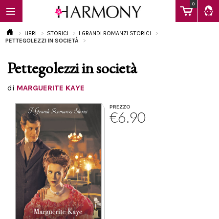
0
LIBRI
STORICI
I GRANDI ROMANZI STORICI
PETTEGOLEZZI IN SOCIETÀ
Pettegolezzi in società
EBOOK
di
MARGUERITE KAYE
LIBRI
PREZZO
€6.90
Calendario
FAQ