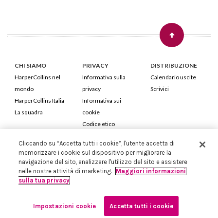
CHI SIAMO
PRIVACY
DISTRIBUZIONE
HarperCollins nel
Informativa sulla
Calendario uscite
mondo
privacy
Scrivici
HarperCollins Italia
Informativa sui
La squadra
cookie
Codice etico
Cliccando su “Accetta tutti i cookie”, l'utente accetta di
HarperCollins Italia S.p.A. Viale Monte Nero, 84 - 20135 Milano
memorizzare i cookie sul dispositivo per migliorare la
Cod. Fiscale e P.IVA 05946780151 - Capitale Sociale 258.250 €
navigazione del sito, analizzare l'utilizzo del sito e assistere
Iscritta in Milano al Registro delle imprese nr.198004 e REA nr.1051898
nelle nostre attività di marketing.
Maggiori informazioni
sulla tua privacy
Impostazioni cookie
Accetta tutti i cookie