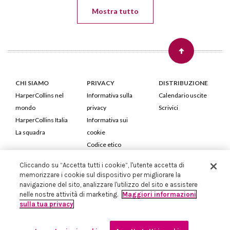
Mostra tutto
CHI SIAMO
PRIVACY
DISTRIBUZIONE
HarperCollins nel
Informativa sulla
Calendario uscite
mondo
privacy
Scrivici
HarperCollins Italia
Informativa sui
La squadra
cookie
Codice etico
Cliccando su “Accetta tutti i cookie”, l'utente accetta di
HarperCollins Italia S.p.A. Viale Monte Nero, 84 - 20135 Milano
memorizzare i cookie sul dispositivo per migliorare la
Cod. Fiscale e P.IVA 05946780151 - Capitale Sociale 258.250 €
navigazione del sito, analizzare l'utilizzo del sito e assistere
Iscritta in Milano al Registro delle imprese nr.198004 e REA nr.1051898
nelle nostre attività di marketing.
Maggiori informazioni
sulla tua privacy