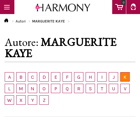
0
Autori
MARGUERITE KAYE
Autore:
MARGUERITE
EBOOK
KAYE
LIBRI
A
B
C
D
E
F
G
H
I
J
K
Calendario
L
M
N
O
P
Q
R
S
T
U
V
W
X
Y
Z
FAQ