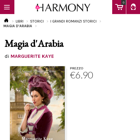
0
LIBRI
STORICI
I GRANDI ROMANZI STORICI
MAGIA D'ARABIA
Magia d'Arabia
EBOOK
di
MARGUERITE KAYE
LIBRI
PREZZO
€6.90
Calendario
FAQ