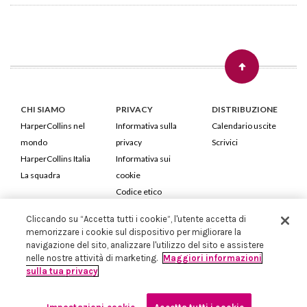
CHI SIAMO
PRIVACY
DISTRIBUZIONE
HarperCollins nel
Informativa sulla
Calendario uscite
mondo
privacy
Scrivici
HarperCollins Italia
Informativa sui
La squadra
cookie
Codice etico
Cliccando su “Accetta tutti i cookie”, l'utente accetta di
HarperCollins Italia S.p.A. Viale Monte Nero, 84 - 20135 Milano
memorizzare i cookie sul dispositivo per migliorare la
Cod. Fiscale e P.IVA 05946780151 - Capitale Sociale 258.250 €
navigazione del sito, analizzare l'utilizzo del sito e assistere
Iscritta in Milano al Registro delle imprese nr.198004 e REA nr.1051898
nelle nostre attività di marketing.
Maggiori informazioni
sulla tua privacy