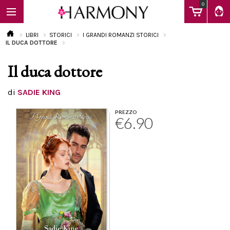
0
LIBRI
STORICI
I GRANDI ROMANZI STORICI
IL DUCA DOTTORE
Il duca dottore
EBOOK
di
SADIE KING
LIBRI
PREZZO
€6.90
Calendario
FAQ