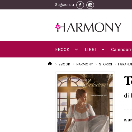
Seguici su
EBOOK
LIBRI
Calendari
EBOOK
HARMONY
STORICI
I GRAND
T
di
ISB