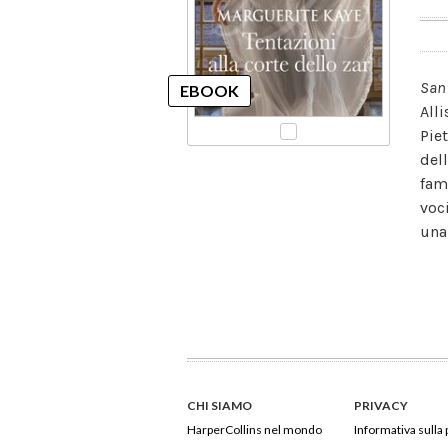
San 
All
Pie
del
fam
voc
una
CHI SIAMO
PRIVACY
HarperCollins nel mondo
Informativa sulla 