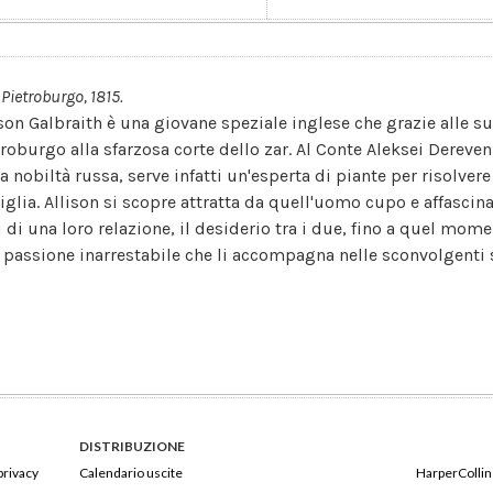
Pietroburgo, 1815.
ison Galbraith è una giovane speziale inglese che grazie alle s
troburgo alla sfarzosa corte dello zar. Al Conte Aleksei Dereve
la nobiltà russa, serve infatti un'esperta di piante per risolver
iglia. Allison si scopre attratta da quell'uomo cupo e affascin
i di una loro relazione, il desiderio tra i due, fino a quel mome
 passione inarrestabile che li accompagna nelle sconvolgenti s
DISTRIBUZIONE
privacy
Calendario uscite
HarperCollins