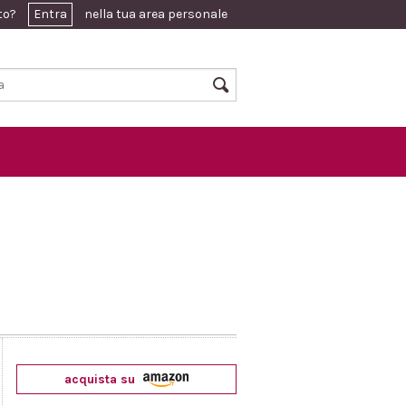
ato?
Entra
nella tua area personale
acquista su