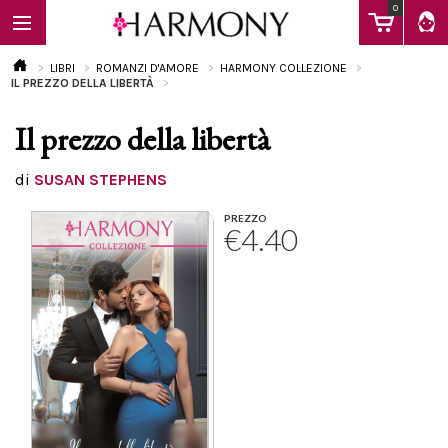
0
LIBRI
ROMANZI D'AMORE
HARMONY COLLEZIONE
IL PREZZO DELLA LIBERTÀ
Il prezzo della libertà
EBOOK
di
SUSAN STEPHENS
LIBRI
PREZZO
€4.40
Calendario
FAQ