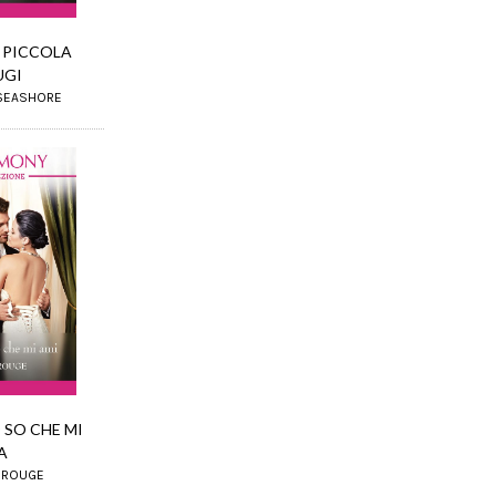
 PICCOLA
UGI
 SEASHORE
 SO CHE MI
A
I ROUGE