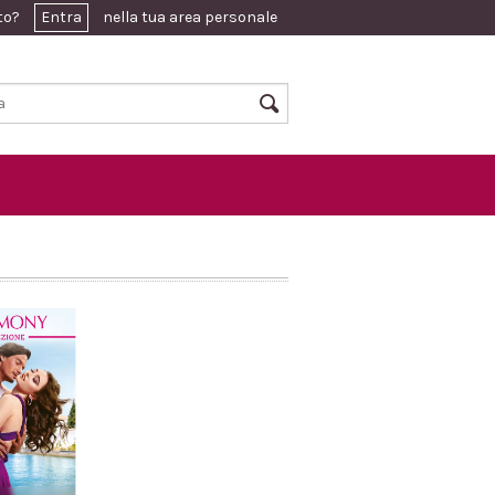
ato?
Entra
nella tua area personale