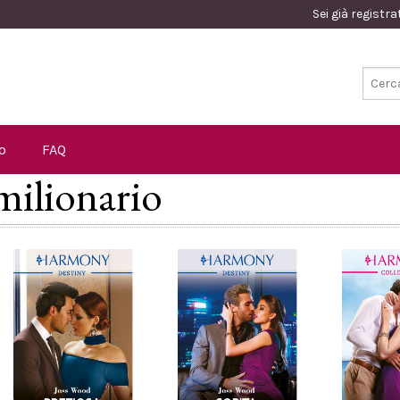
Sei già registr
o
FAQ
 milionario