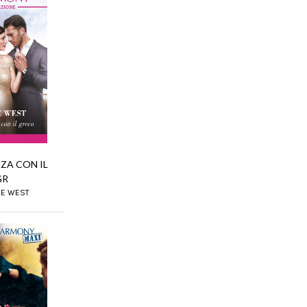
ZA CON IL
GR
IE WEST