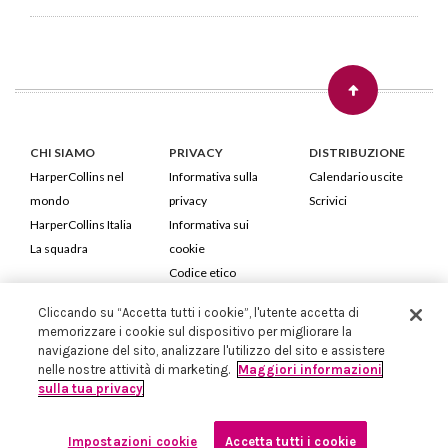
CHI SIAMO
PRIVACY
DISTRIBUZIONE
HarperCollins nel
Informativa sulla
Calendario uscite
mondo
privacy
Scrivici
HarperCollins Italia
Informativa sui
La squadra
cookie
Codice etico
Cliccando su “Accetta tutti i cookie”, l'utente accetta di
HarperCollins Italia S.p.A. Viale Monte Nero, 84 - 20135 Milano
memorizzare i cookie sul dispositivo per migliorare la
Cod. Fiscale e P.IVA 05946780151 - Capitale Sociale 258.250 €
navigazione del sito, analizzare l'utilizzo del sito e assistere
Iscritta in Milano al Registro delle imprese nr.198004 e REA nr.1051898
nelle nostre attività di marketing.
Maggiori informazioni
sulla tua privacy
Impostazioni cookie
Accetta tutti i cookie