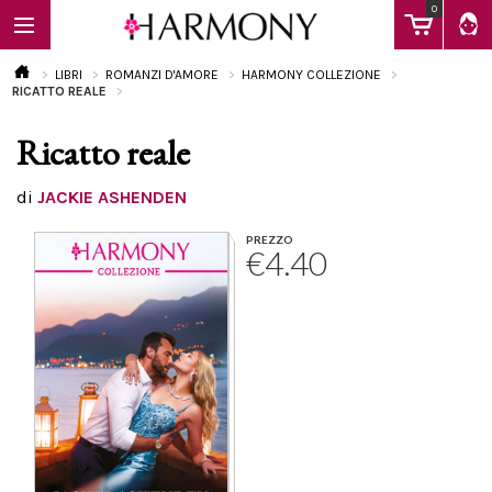
0
LIBRI
ROMANZI D'AMORE
HARMONY COLLEZIONE
RICATTO REALE
Ricatto reale
EBOOK
di
JACKIE ASHENDEN
LIBRI
PREZZO
€4.40
Calendario
FAQ