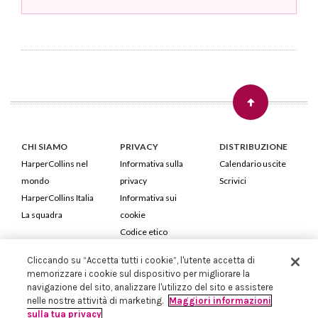
CHI SIAMO
PRIVACY
DISTRIBUZIONE
HarperCollins nel
Informativa sulla
Calendario uscite
mondo
privacy
Scrivici
HarperCollins Italia
Informativa sui
La squadra
cookie
Codice etico
Cliccando su “Accetta tutti i cookie”, l'utente accetta di
HarperCollins Italia S.p.A. Viale Monte Nero, 84 - 20135 Milano
memorizzare i cookie sul dispositivo per migliorare la
Cod. Fiscale e P.IVA 05946780151 - Capitale Sociale 258.250 €
navigazione del sito, analizzare l'utilizzo del sito e assistere
Iscritta in Milano al Registro delle imprese nr.198004 e REA nr.1051898
nelle nostre attività di marketing.
Maggiori informazioni
sulla tua privacy