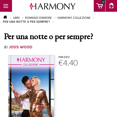
0
LIBRI
ROMANZI D'AMORE
HARMONY COLLEZIONE
PER UNA NOTTE O PER SEMPRE?
Per una notte o per sempre?
EBOOK
di
JOSS WOOD
LIBRI
PREZZO
€4.40
Calendario
FAQ