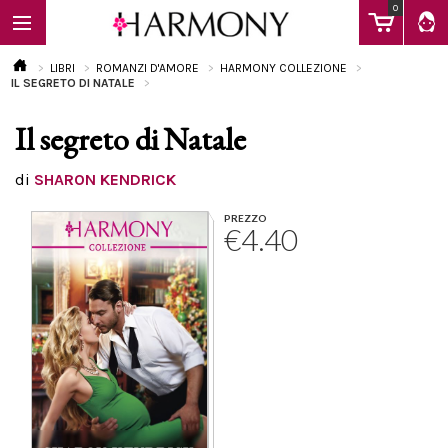
0
LIBRI
ROMANZI D'AMORE
HARMONY COLLEZIONE
IL SEGRETO DI NATALE
Il segreto di Natale
EBOOK
di
SHARON KENDRICK
LIBRI
PREZZO
€4.40
Calendario
FAQ