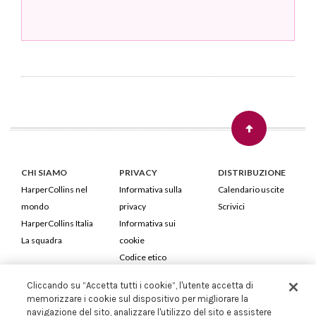
CHI SIAMO
PRIVACY
DISTRIBUZIONE
HarperCollins nel
Informativa sulla
Calendario uscite
mondo
privacy
Scrivici
HarperCollins Italia
Informativa sui
La squadra
cookie
Codice etico
Cliccando su “Accetta tutti i cookie”, l'utente accetta di
HarperCollins Italia S.p.A. Viale Monte Nero, 84 - 20135 Milano
memorizzare i cookie sul dispositivo per migliorare la
Cod. Fiscale e P.IVA 05946780151 - Capitale Sociale 258.250 €
navigazione del sito, analizzare l'utilizzo del sito e assistere