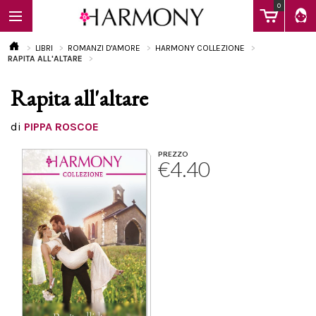
0
LIBRI
ROMANZI D'AMORE
HARMONY COLLEZIONE
RAPITA ALL'ALTARE
Rapita all'altare
EBOOK
di
PIPPA ROSCOE
LIBRI
PREZZO
€4.40
Calendario
FAQ