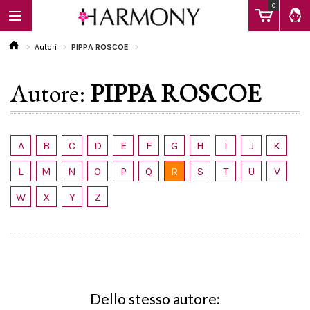
0
Autori
PIPPA ROSCOE
Autore:
PIPPA ROSCOE
EBOOK
LIBRI
A
B
C
D
E
F
G
H
I
J
K
L
M
N
O
P
Q
R
S
T
U
V
Calendario
W
X
Y
Z
FAQ
Dello stesso autore: