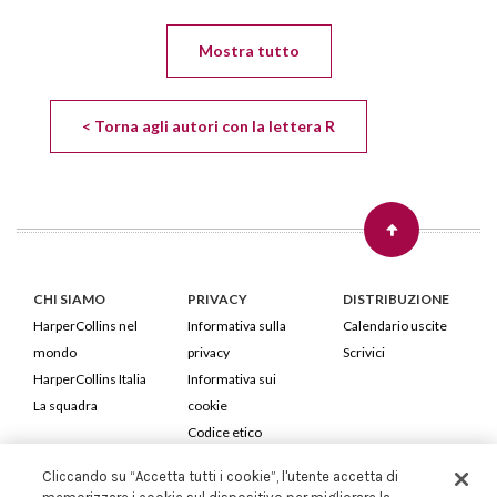
Mostra tutto
< Torna agli autori con la lettera R
CHI SIAMO
PRIVACY
DISTRIBUZIONE
HarperCollins nel
Informativa sulla
Calendario uscite
mondo
privacy
Scrivici
HarperCollins Italia
Informativa sui
La squadra
cookie
Codice etico
Cliccando su “Accetta tutti i cookie”, l'utente accetta di
HarperCollins Italia S.p.A. Viale Monte Nero, 84 - 20135 Milano