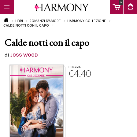
0
LIBRI
ROMANZI D'AMORE
HARMONY COLLEZIONE
CALDE NOTTI CON IL CAPO
Calde notti con il capo
EBOOK
di
JOSS WOOD
LIBRI
PREZZO
€4.40
Calendario
FAQ