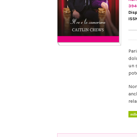
394
Disp
ISS
Par
dol
un 
pot
Non
anc
rel
mil