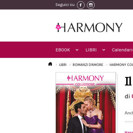
Seguici su
EBOOK
LIBRI
Calendari
LIBRI
ROMANZI D'AMORE
HARMONY COL
Il
di
Anc
Har