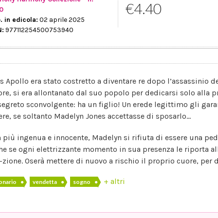
€4.40
0
. in edicola:
02 aprile 2025
N:
977112254500753940
is Apollo era stato costretto a diventare re dopo l’assassinio de
ore, si era allontanato dal suo popolo per dedicarsi solo alla 
segreto sconvolgente: ha un figlio! Un erede legittimo gli garan
ere, se soltanto Madelyn Jones accettasse di sposarlo…
 più ingenua e innocente, Madelyn si rifiuta di essere una pedi
he se ogni elettrizzante momento in sua presenza le riporta al
a-zione. Oserà mettere di nuovo a rischio il proprio cuore, per 
+ altri
ionario
●
vendetta
●
sogno
●