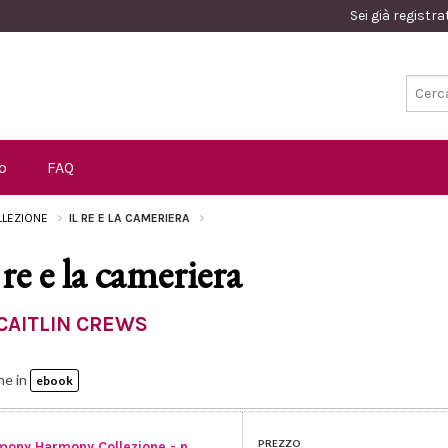
Sei già registr
o
FAQ
LEZIONE
IL RE E LA CAMERIERA
 re e la cameriera
CAITLIN CREWS
he in
ebook
PREZZO
mony Harmony Collezione - n.