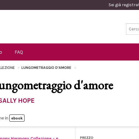
Sei già registr
o
FAQ
LEZIONE
LUNGOMETRAGGIO D'AMORE
ungometraggio d'amore
SALLY HOPE
he in
ebook
PREZZO
mony Harmony Collezione - n.