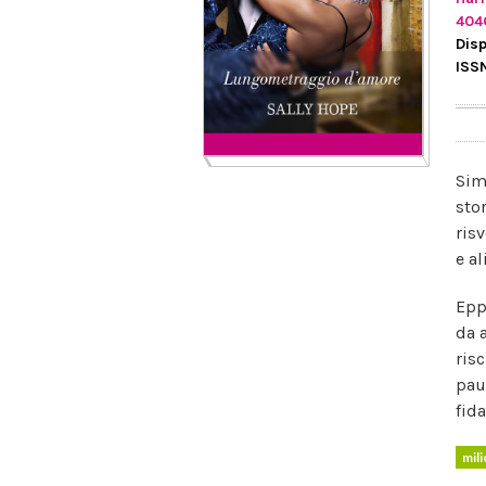
404
Disp
ISS
Sim
sto
ris
e a
Epp
da 
risc
pau
fida
mil