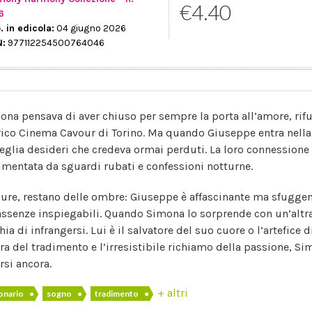
€4.40
6
. in edicola:
04 giugno 2026
N:
977112254500764046
ona pensava di aver chiuso per sempre la porta all’amore, rifu
rico Cinema Cavour di Torino. Ma quando Giuseppe entra nella
veglia desideri che credeva ormai perduti. La loro connessione 
limentata da sguardi rubati e confessioni notturne.
ure, restano delle ombre: Giuseppe è affascinante ma sfuggente
assenze inspiegabili. Quando Simona lo sorprende con un’altra
hia di infrangersi. Lui è il salvatore del suo cuore o l’artefice
ra del tradimento e l’irresistibile richiamo della passione, Si
rsi ancora.
+ altri
ionario
●
sogno
●
tradimento
●