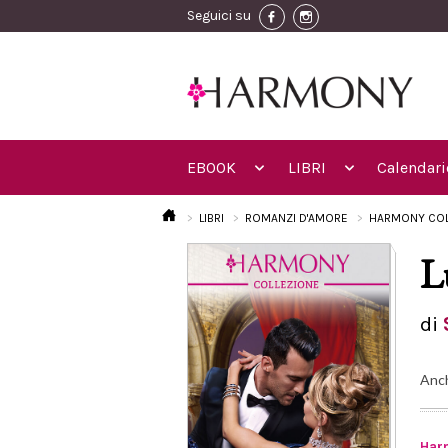
Seguici su
EBOOK
LIBRI
Calendari
LIBRI
ROMANZI D'AMORE
HARMONY COL
L
di
Anc
Har