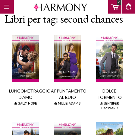
0
Libri per tag: second chances
EBOOK
LIBRI
Calendario
LUNGOMETRAGGIO
APPUNTAMENTO
DOLCE
D'AMO
AL BUIO
TORMENTO
di SALLY HOPE
di MILLIE ADAMS
di JENNIFER
FAQ
HAYWARD