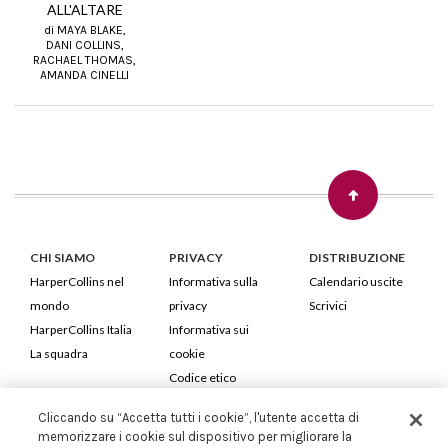
ALL'ALTARE
di MAYA BLAKE,
DANI COLLINS,
RACHAEL THOMAS,
AMANDA CINELLI
CHI SIAMO
PRIVACY
DISTRIBUZIONE
HarperCollins nel
Informativa sulla
Calendario uscite
mondo
privacy
Scrivici
HarperCollins Italia
Informativa sui
La squadra
cookie
Codice etico
Cliccando su “Accetta tutti i cookie”, l'utente accetta di
HarperCollins Italia S.p.A. Viale Monte Nero, 84 - 20135 Milano
memorizzare i cookie sul dispositivo per migliorare la