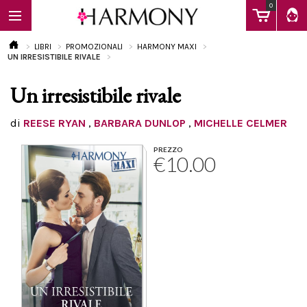
0
LIBRI
PROMOZIONALI
HARMONY MAXI
UN IRRESISTIBILE RIVALE
Un irresistibile rivale
EBOOK
di
REESE RYAN
,
BARBARA DUNLOP
,
MICHELLE CELMER
LIBRI
PREZZO
€10.00
Calendario
FAQ