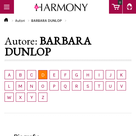
0
Autori
BARBARA DUNLOP
Autore:
BARBARA
EBOOK
DUNLOP
LIBRI
A
B
C
D
E
F
G
H
I
J
K
Calendario
L
M
N
O
P
Q
R
S
T
U
V
W
X
Y
Z
FAQ