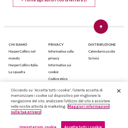
CHI SIAMO
PRIVACY
DISTRIBUZIONE
HarperCollins nel
Informativa sulla
Calendario uscite
mondo
privacy
Scrivici
HarperCollins Italia
Informativa sui
La squadra
cookie
Codice etico
Cliccando su “Accetta tutti i cookie”, l'utente accetta di
HarperCollins Italia S.p.A. Viale Monte Nero, 84 - 20135 Milano
memorizzare i cookie sul dispositivo per migliorare la
Cod. Fiscale e P.IVA 05946780151 - Capitale Sociale 258.250 €
navigazione del sito, analizzare l'utilizzo del sito e assistere
Iscritta in Milano al Registro delle imprese nr.198004 e REA nr.1051898
nelle nostre attività di marketing.
Maggiori informazioni
sulla tua privacy
Impostazioni cookie
Accetta tutti i cookie