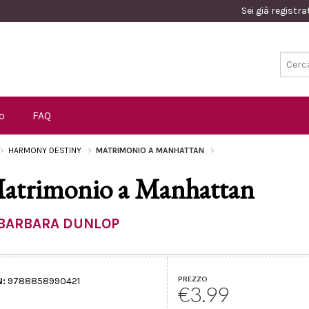
Sei già registr
o
FAQ
HARMONY DESTINY
MATRIMONIO A MANHATTAN
atrimonio a Manhattan
BARBARA DUNLOP
PREZZO
N:
9788858990421
€3.99