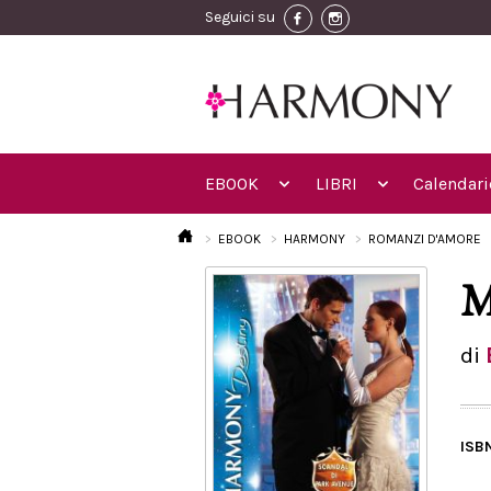
Seguici su
EBOOK
LIBRI
Calendari
EBOOK
HARMONY
ROMANZI D'AMORE
M
di
ISB