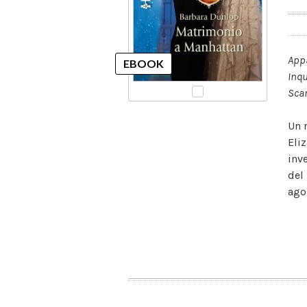
Appa
Inqu
Scan
Un 
Eliz
inv
del
ago