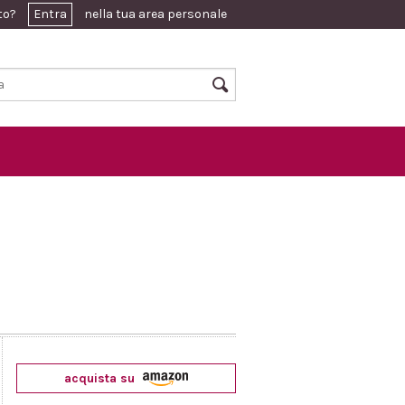
ato?
Entra
nella tua area personale
acquista su