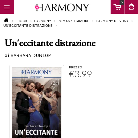
0
EBOOK
HARMONY
ROMANZI D'AMORE
HARMONY DESTINY
UN'ECCITANTE DISTRAZIONE
Un'eccitante distrazione
EBOOK
di BARBARA DUNLOP
LIBRI
PREZZO
€3.99
Calendario
FAQ