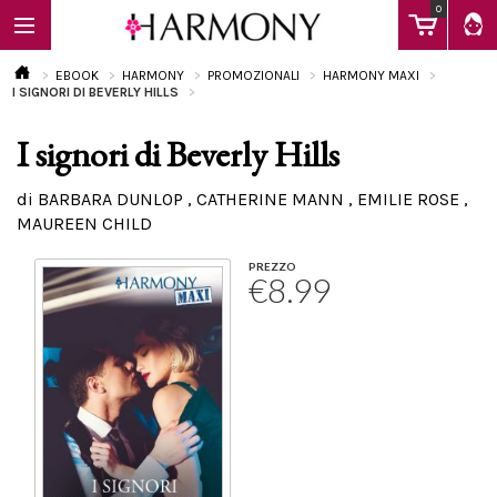
0
EBOOK
HARMONY
PROMOZIONALI
HARMONY MAXI
I SIGNORI DI BEVERLY HILLS
I signori di Beverly Hills
EBOOK
di BARBARA DUNLOP , CATHERINE MANN , EMILIE ROSE ,
MAUREEN CHILD
LIBRI
PREZZO
€8.99
Calendario
FAQ