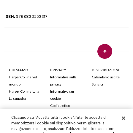
ISBN:
9788830553217
CHI SIAMO
PRIVACY
DISTRIBUZIONE
HarperCollins nel
Informativa sulla
Calendario uscite
mondo
privacy
Scrivici
HarperCollins Italia
Informativa sui
La squadra
cookie
Codice etico
Cliccando su “Accetta tutti i cookie”, l'utente accetta di
HarperCollins Italia S.p.A. Viale Monte Nero, 84 - 20135 Milano
memorizzare i cookie sul dispositivo per migliorare la
Cod. Fiscale e P.IVA 05946780151 - Capitale Sociale 258.250 €
navigazione del sito, analizzare l'utilizzo del sito e assistere