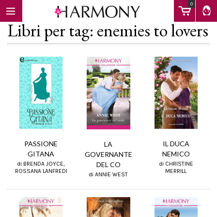
0
Libri per tag: enemies to lovers
EBOOK
LIBRI
Calendario
IL DUCA
PASSIONE
LA
NEMICO
GITANA
GOVERNANTE
DEL CO
di CHRISTINE
di BRENDA JOYCE,
FAQ
MERRILL
ROSSANA LANFREDI
di ANNIE WEST