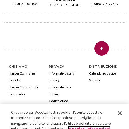
di JULIA JUSTISS
di VIRGINIA HEATH
di JANICE PRESTON
CHI SIAMO
PRIVACY
DISTRIBUZIONE
HarperCollins nel
Informativa sulla
Calendario uscite
mondo
privacy
Scrivici
HarperCollins Italia
Informativa sui
La squadra
cookie
Codice etico
Cliccando su “Accetta tutti i cookie”, l'utente accetta di
HarperCollins Italia S.p.A. Viale Monte Nero, 84 - 20135 Milano
memorizzare i cookie sul dispositivo per migliorare la
Cod. Fiscale e P.IVA 05946780151 - Capitale Sociale 258.250 €
navigazione del sito, analizzare l'utilizzo del sito e assistere
Iscritta in Milano al Registro delle imprese nr.198004 e REA nr.1051898
nelle nostre attività di marketing.
Maggiori informazioni