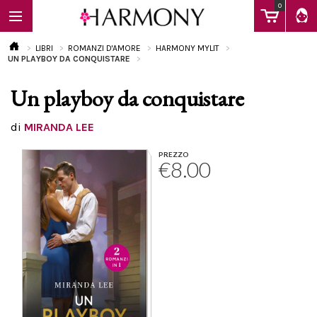
0
LIBRI
ROMANZI D'AMORE
HARMONY MYLIT
UN PLAYBOY DA CONQUISTARE
Un playboy da conquistare
EBOOK
di
MIRANDA LEE
LIBRI
PREZZO
€8.00
Calendario
FAQ