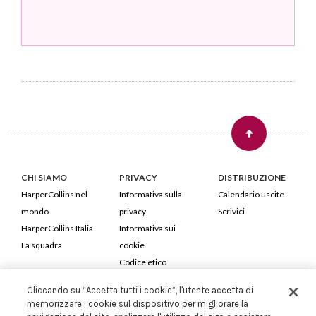
CHI SIAMO
PRIVACY
DISTRIBUZIONE
HarperCollins nel
Informativa sulla
Calendario uscite
mondo
privacy
Scrivici
HarperCollins Italia
Informativa sui
La squadra
cookie
Codice etico
Cliccando su “Accetta tutti i cookie”, l'utente accetta di
HarperCollins Italia S.p.A. Viale Monte Nero, 84 - 20135 Milano
memorizzare i cookie sul dispositivo per migliorare la
Cod. Fiscale e P.IVA 05946780151 - Capitale Sociale 258.250 €