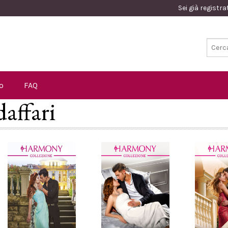
Sei già registr
o
FAQ
daffari