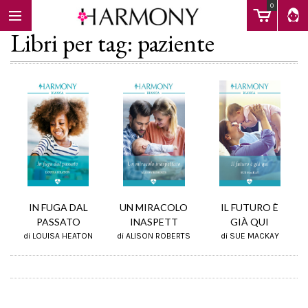
0
Libri per tag: paziente
EBOOK
LIBRI
Calendario
IL FUTURO È
IN FUGA DAL
UN MIRACOLO
GIÀ QUI
PASSATO
INASPETT
di SUE MACKAY
FAQ
di LOUISA HEATON
di ALISON ROBERTS