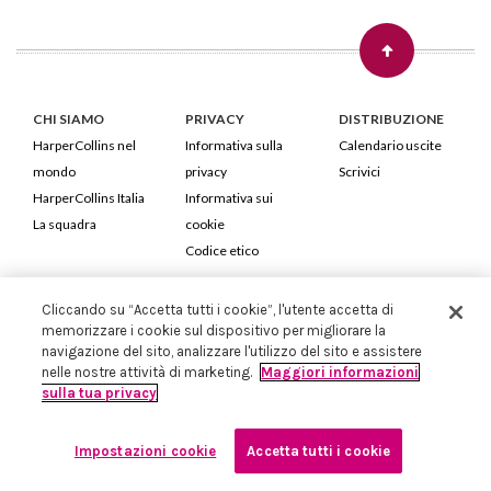
CHI SIAMO
PRIVACY
DISTRIBUZIONE
HarperCollins nel
Informativa sulla
Calendario uscite
mondo
privacy
Scrivici
HarperCollins Italia
Informativa sui
La squadra
cookie
Codice etico
HarperCollins Italia S.p.A. Viale Monte Nero, 84 - 20135 Milano
Cliccando su “Accetta tutti i cookie”, l'utente accetta di
Cod. Fiscale e P.IVA 05946780151 - Capitale Sociale 258.250 €
memorizzare i cookie sul dispositivo per migliorare la
navigazione del sito, analizzare l'utilizzo del sito e assistere
Iscritta in Milano al Registro delle imprese nr.198004 e REA nr.1051898
nelle nostre attività di marketing.
Maggiori informazioni
sulla tua privacy
Impostazioni cookie
Accetta tutti i cookie