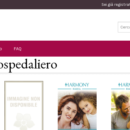
Sei già registr
o
FAQ
 ospedaliero