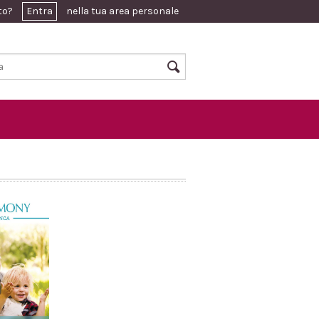
ato?
Entra
nella tua area personale