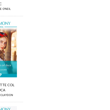
C
E O'NEIL
TTE COL
UCA
E CLAYDON