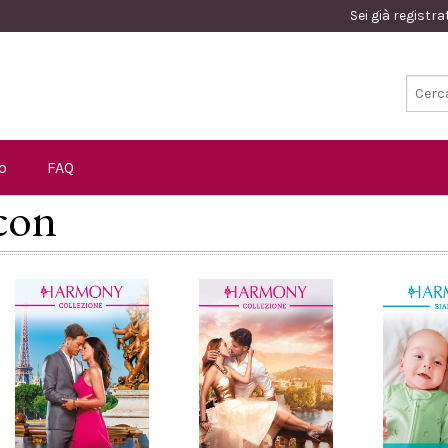
Sei già registr
o
FAQ
 con