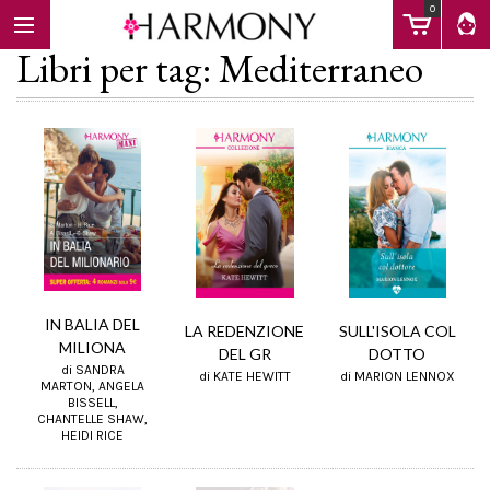
0
Libri per tag: Mediterraneo
EBOOK
LIBRI
Calendario
IN BALIA DEL
LA REDENZIONE
SULL'ISOLA COL
MILIONA
DEL GR
DOTTO
di SANDRA
FAQ
di KATE HEWITT
di MARION LENNOX
MARTON, ANGELA
BISSELL,
CHANTELLE SHAW,
HEIDI RICE