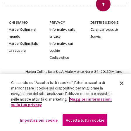
CHI SIAMO
PRIVACY
DISTRIBUZIONE
HarperCollins nel
Informativa sulla
Calendario uscite
mondo
privacy
Scrivici
HarperCollins Italia
Informativa sui
La squadra
cookie
Codice etico
HarperCollins Italia S.p.A. Viale Monte Nero, 84 - 20135 Milano
Cod. Fiscale e P.IVA 05946780151 - Capitale Sociale 258.250 €
Cliccando su “Accetta tutti i cookie”, l'utente accetta di
Iscritta in Milano al Registro delle imprese nr.198004 e REA nr.1051898
memorizzare i cookie sul dispositivo per migliorare la
navigazione del sito, analizzare l'utilizzo del sito e assistere
nelle nostre attività di marketing.
Maggiori informazioni
sulla tua privacy
Impostazioni cookie
Accetta tutti i cookie