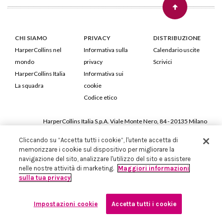
CHI SIAMO
PRIVACY
DISTRIBUZIONE
HarperCollins nel
Informativa sulla
Calendario uscite
mondo
privacy
Scrivici
HarperCollins Italia
Informativa sui
La squadra
cookie
Codice etico
HarperCollins Italia S.p.A. Viale Monte Nero, 84 - 20135 Milano
Cod. Fiscale e P.IVA 05946780151 - Capitale Sociale 258.250 €
Cliccando su “Accetta tutti i cookie”, l'utente accetta di
Iscritta in Milano al Registro delle imprese nr.198004 e REA nr.1051898
memorizzare i cookie sul dispositivo per migliorare la
navigazione del sito, analizzare l'utilizzo del sito e assistere
nelle nostre attività di marketing.
Maggiori informazioni
sulla tua privacy
Impostazioni cookie
Accetta tutti i cookie