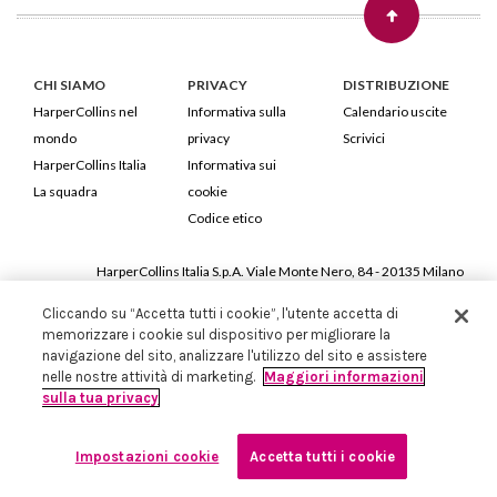
CHI SIAMO
PRIVACY
DISTRIBUZIONE
HarperCollins nel
Informativa sulla
Calendario uscite
mondo
privacy
Scrivici
HarperCollins Italia
Informativa sui
La squadra
cookie
Codice etico
HarperCollins Italia S.p.A. Viale Monte Nero, 84 - 20135 Milano
Cod. Fiscale e P.IVA 05946780151 - Capitale Sociale 258.250 €
Cliccando su “Accetta tutti i cookie”, l'utente accetta di
Iscritta in Milano al Registro delle imprese nr.198004 e REA nr.1051898
memorizzare i cookie sul dispositivo per migliorare la
navigazione del sito, analizzare l'utilizzo del sito e assistere
nelle nostre attività di marketing.
Maggiori informazioni
sulla tua privacy
Impostazioni cookie
Accetta tutti i cookie