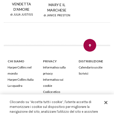
VENDETTA
MARY E IL
D'AMORE
MARCHESE
di JULIA JUSTISS
di JANICE PRESTON
CHI SIAMO
PRIVACY
DISTRIBUZIONE
HarperCollins nel
Informativa sulla
Calendario uscite
mondo
privacy
Scrivici
HarperCollins Italia
Informativa sui
La squadra
cookie
Codice etico
Cliccando su “Accetta tutti i cookie”, l'utente accetta di
HarperCollins Italia S.p.A. Viale Monte Nero, 84 - 20135 Milano
memorizzare i cookie sul dispositivo per migliorare la
Cod. Fiscale e P.IVA 05946780151 - Capitale Sociale 258.250 €
navigazione del sito, analizzare l'utilizzo del sito e assistere