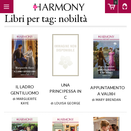
0
Libri per tag: nobiltà
EBOOK
LIBRI
Calendario
UNA
IL LADRO
APPUNTAMENTO
PRINCIPESSA IN
GENTILUOMO
A VAUXH
C
di MARGUERITE
di MARY BRENDAN
FAQ
di LOUISA GEORGE
KAYE