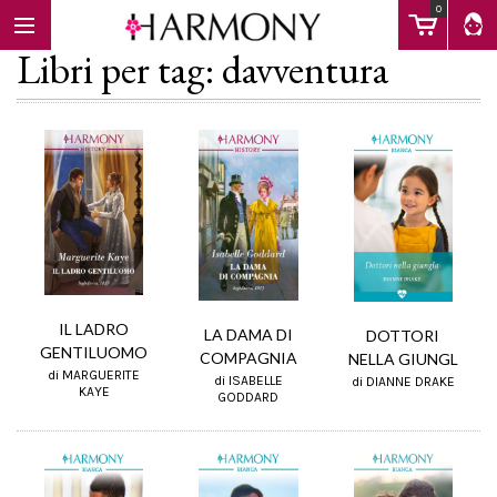
0
Libri per tag: davventura
EBOOK
LIBRI
Calendario
IL LADRO
LA DAMA DI
DOTTORI
GENTILUOMO
COMPAGNIA
NELLA GIUNGL
di MARGUERITE
di ISABELLE
FAQ
di DIANNE DRAKE
KAYE
GODDARD