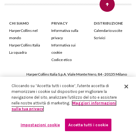
CHI SIAMO
PRIVACY
DISTRIBUZIONE
HarperCollins nel
Informativa sulla
Calendario uscite
mondo
privacy
Scrivici
HarperCollins Italia
Informativa sui
La squadra
cookie
Codice etico
HarperCollins Italia S.p.A. Viale Monte Nero, 84 - 20135 Milano
Cod. Fiscale e P.IVA 05946780151 - Capitale Sociale 258.250 €
Cliccando su “Accetta tutti i cookie”, l'utente accetta di
Iscritta in Milano al Registro delle imprese nr.198004 e REA nr.1051898
memorizzare i cookie sul dispositivo per migliorare la
navigazione del sito, analizzare l'utilizzo del sito e assistere
nelle nostre attività di marketing.
Maggiori informazioni
sulla tua privacy
Impostazioni cookie
Accetta tutti i cookie