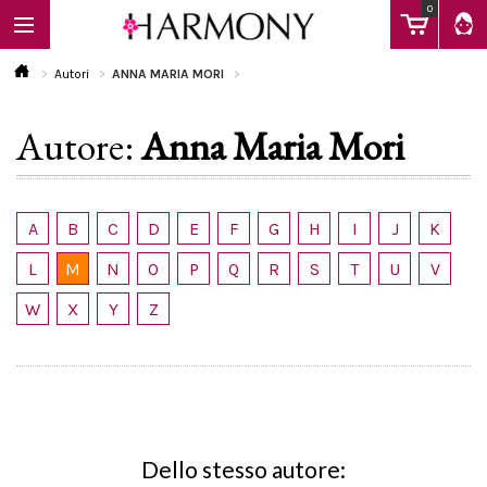
0
Autori
ANNA MARIA MORI
Autore:
Anna Maria Mori
EBOOK
LIBRI
A
B
C
D
E
F
G
H
I
J
K
L
M
N
O
P
Q
R
S
T
U
V
Calendario
W
X
Y
Z
FAQ
Dello stesso autore: