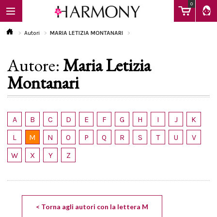
0
Autori
MARIA LETIZIA MONTANARI
Autore:
Maria Letizia
EBOOK
Montanari
LIBRI
A
B
C
D
E
F
G
H
I
J
K
Calendario
L
M
N
O
P
Q
R
S
T
U
V
W
X
Y
Z
FAQ
< Torna agli autori con la lettera M