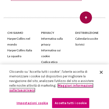
CHI SIAMO
PRIVACY
DISTRIBUZIONE
HarperCollins nel
Informativa sulla
Calendario uscite
mondo
privacy
Scrivici
HarperCollins Italia
Informativa sui
La squadra
cookie
Codice etico
Cliccando su “Accetta tutti i cookie”, l'utente accetta di
HarperCollins Italia S.p.A. Viale Monte Nero, 84 - 20135 Milano
memorizzare i cookie sul dispositivo per migliorare la
Cod. Fiscale e P.IVA 05946780151 - Capitale Sociale 258.250 €
navigazione del sito, analizzare l'utilizzo del sito e assistere
Iscritta in Milano al Registro delle imprese nr.198004 e REA nr.1051898
nelle nostre attività di marketing.
Maggiori informazioni
sulla tua privacy
Impostazioni cookie
Accetta tutti i cookie