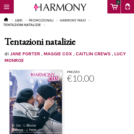
0
LIBRI
PROMOZIONALI
HARMONY MAXI
TENTAZIONI NATALIZIE
Tentazioni natalizie
EBOOK
di
JANE PORTER
,
MAGGIE COX
,
CAITLIN CREWS
,
LUCY
MONROE
LIBRI
PREZZO
€10.00
Calendario
FAQ