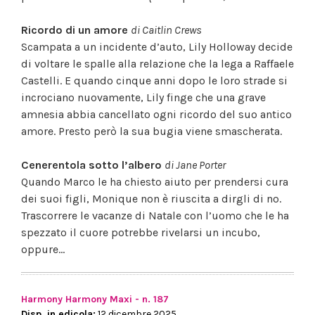
Ricordo di un amore
di Caitlin Crews
Scampata a un incidente d’auto, Lily Holloway decide
di voltare le spalle alla relazione che la lega a Raffaele
Castelli. E quando cinque anni dopo le loro strade si
incrociano nuovamente, Lily finge che una grave
amnesia abbia cancellato ogni ricordo del suo antico
amore. Presto però la sua bugia viene smascherata.
Cenerentola sotto l’albero
di Jane Porter
Quando Marco le ha chiesto aiuto per prendersi cura
dei suoi figli, Monique non è riuscita a dirgli di no.
Trascorrere le vacanze di Natale con l’uomo che le ha
spezzato il cuore potrebbe rivelarsi un incubo,
oppure...
Harmony Harmony Maxi - n. 187
Disp. in edicola:
12 dicembre 2025