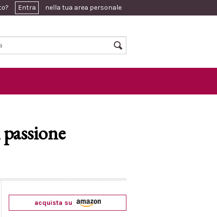
ato?
Entra
nella tua area personale
 passione
acquista su