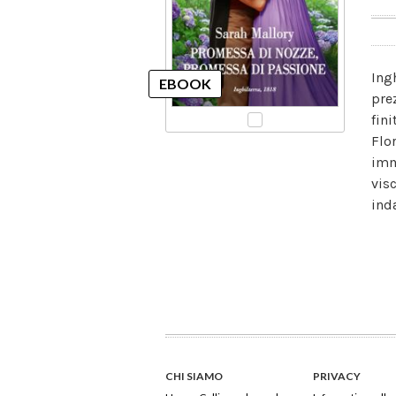
Ing
pre
fin
Flor
imm
visc
ind
CHI SIAMO
PRIVACY