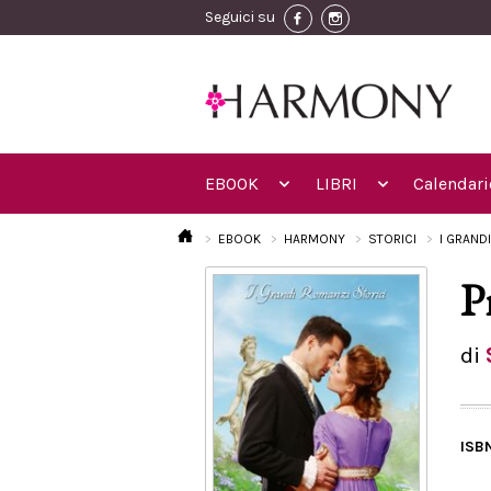
Seguici su
EBOOK
LIBRI
Calendari
EBOOK
HARMONY
STORICI
I GRAND
P
di
ISB