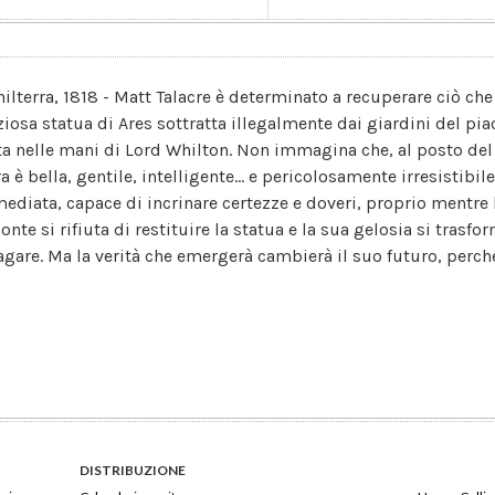
hilterra, 1818 - Matt Talacre è determinato a recuperare ciò che 
ziosa statua di Ares sottratta illegalmente dai giardini del pi
ita nelle mani di Lord Whilton. Non immagina che, al posto del 
a è bella, gentile, intelligente... e pericolosamente irresistibil
ediata, capace di incrinare certezze e doveri, proprio mentre 
onte si rifiuta di restituire la statua e la sua gelosia si trasfo
agare. Ma la verità che emergerà cambierà il suo futuro, perch
DISTRIBUZIONE