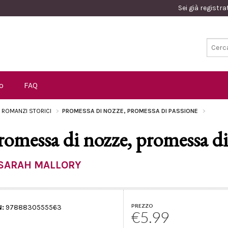
Sei già registr
o
FAQ
I ROMANZI STORICI
PROMESSA DI NOZZE, PROMESSA DI PASSIONE
romessa di nozze, promessa di
SARAH MALLORY
PREZZO
N:
9788830555563
€5.99