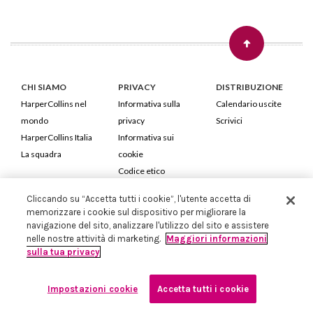
CHI SIAMO
PRIVACY
DISTRIBUZIONE
HarperCollins nel
Informativa sulla
Calendario uscite
mondo
privacy
Scrivici
HarperCollins Italia
Informativa sui
La squadra
cookie
Codice etico
Cliccando su “Accetta tutti i cookie”, l'utente accetta di
HarperCollins Italia S.p.A. Viale Monte Nero, 84 - 20135 Milano
memorizzare i cookie sul dispositivo per migliorare la
Cod. Fiscale e P.IVA 05946780151 - Capitale Sociale 258.250 €
navigazione del sito, analizzare l'utilizzo del sito e assistere
Iscritta in Milano al Registro delle imprese nr.198004 e REA nr.1051898
nelle nostre attività di marketing.
Maggiori informazioni
sulla tua privacy
Impostazioni cookie
Accetta tutti i cookie