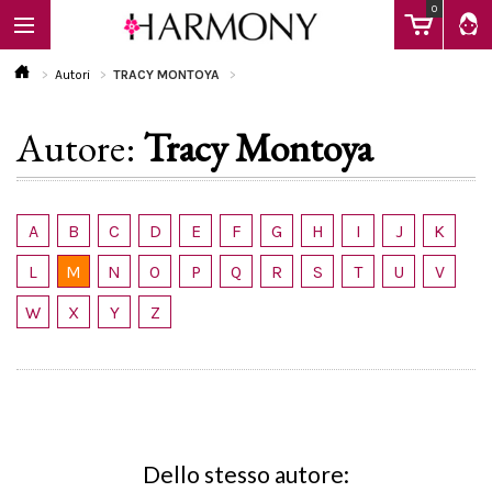
0
Autori
TRACY MONTOYA
Autore:
Tracy Montoya
EBOOK
LIBRI
A
B
C
D
E
F
G
H
I
J
K
L
M
N
O
P
Q
R
S
T
U
V
Calendario
W
X
Y
Z
FAQ
Dello stesso autore: